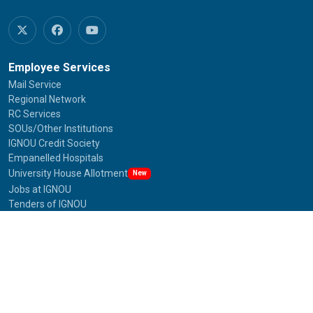
Employee Services
Mail Service
Regional Network
RC Services
SOUs/Other Institutions
IGNOU Credit Society
Empanelled Hospitals
University House Allotment
New
Jobs at IGNOU
Tenders of IGNOU
Telephone Directory
Committee Against Sexual Harassment
SHe-BOX
IGNOU-SAMARTH Portal
Student Services
Common Prospectus