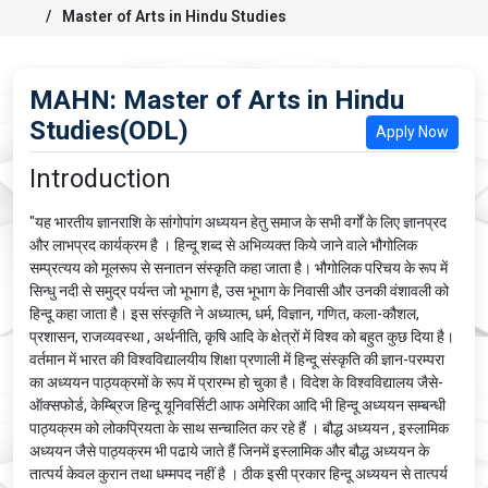
Master of Arts in Hindu Studies
MAHN: Master of Arts in Hindu
Studies(ODL)
Apply Now
Introduction
"यह भारतीय ज्ञानराशि के सांगोपांग अध्‍ययन हेतु समाज के सभी वर्गों के लिए ज्ञानप्रद
और लाभप्रद कार्यक्रम है । हिन्‍दू शब्द से अभिव्यक्त किये जाने वाले भौगोलिक
सम्‍प्रत्‍यय को मूलरूप से सनातन संस्कृति कहा जाता है। भौगोलिक परिचय के रूप में
सिन्‍धु नदी से समुद्र पर्यन्‍त जो भूभाग है, उस भूभाग के निवासी और उनकी वंशावली को
हिन्‍दू कहा जाता है। इस संस्‍कृति ने अध्‍यात्‍म, धर्म, विज्ञान, गणित, कला-कौशल,
प्रशासन, राजव्‍यवस्‍था , अर्थनीति, कृ‍षि आदि के क्षेत्रों में विश्‍व को बहुत कुछ दिया है।
वर्तमान में भारत की विश्‍वविद्यालयीय शिक्षा प्रणाली में हिन्‍दू संस्‍कृति की ज्ञान-परम्‍परा
का अध्‍ययन पाठ्यक्रमों के रूप में प्रारम्‍भ हो चुका है। विदेश के विश्‍वविद्यालय जैसे-
ऑक्‍सफोर्ड, केम्ब्रिज हिन्‍दू यूनिवर्सिटी आफ अमेरिका आदि भी हिन्‍दू अध्‍ययन सम्‍बन्‍धी
पाठ्यक्रम को लोकप्रियता के साथ सन्‍चालित कर रहे हैं । बौद्ध अध्‍ययन , इस्‍लामिक
अध्‍ययन जैसे पाठ्यक्रम भी पढाये जाते हैं जिनमें इस्‍लामिक और बौद्ध अध्‍ययन के
तात्‍पर्य केवल कुरान तथा धम्‍मपद नहीं है । ठीक इसी प्रकार हिन्‍दू अध्‍ययन से तात्‍पर्य